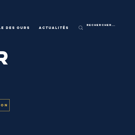
le des ours
Actualités
r
son