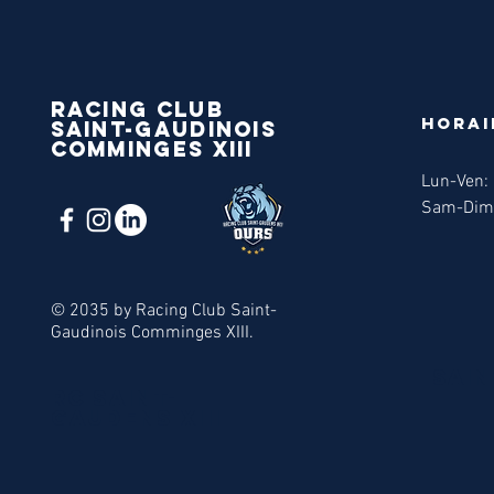
Racing Club
Horai
SAINT-Gaudinois
comminges xiii
Lun-Ven: 
Sam-Dim
© 2035 by Racing Club Saint-
Gaudinois Comminges XIII.
SAIN
RC SAINT-
Gaudens XIII