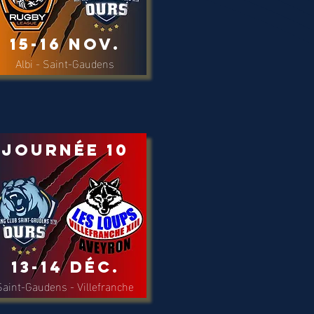
15-16 Nov.
Albi - Saint-Gaudens
Journée 10
13-14 Déc.
Saint-Gaudens - Villefranche