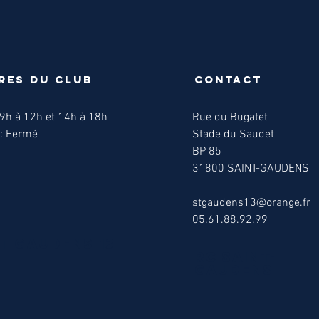
res du club
Contact
9h à 12h et 14h à 18h
Rue du Bugatet
: Fermé
Stade du Saudet
BP 85
31800 SAINT-GAUDENS
stgaudens13@orange.fr
05.61.88.92.99
T Gaudens 13
RC SAINT-
Gaudens