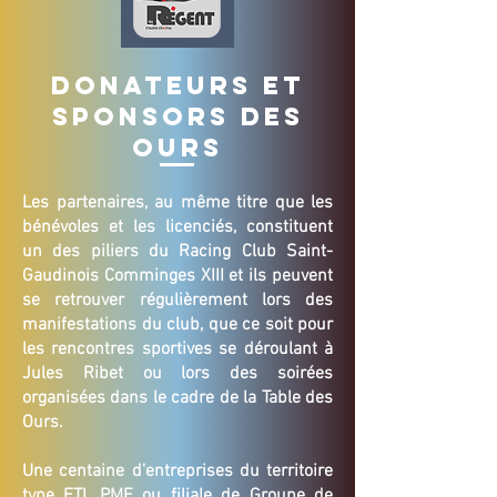
Donateurs et
sponsors des
ours
Les partenaires, au même titre que les
bénévoles et les licenciés, constituent
un des piliers du Racing Club Saint-
Gaudinois Comminges XIII et ils peuvent
se retrouver régulièrement lors des
manifestations du club, que ce soit pour
les rencontres sportives se déroulant à
Jules Ribet ou lors des soirées
organisées dans le cadre de la Table des
Ours.
Une centaine d'entreprises du territoire
type ETI, PME ou filiale de Groupe de