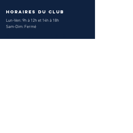
Horaires du club
Lun-Ven: 9h à 12h et 14h à 18h
Sam-Dim: Fermé
SAINT Gaudens 13
Contact
Rue du Bugatet
Stade du Saudet
BP 85
31800 SAINT-GAUDENS
stgaudens13@orange.fr
05.61.88.92.99
RC SAINT-Gaudens
Menu
Club