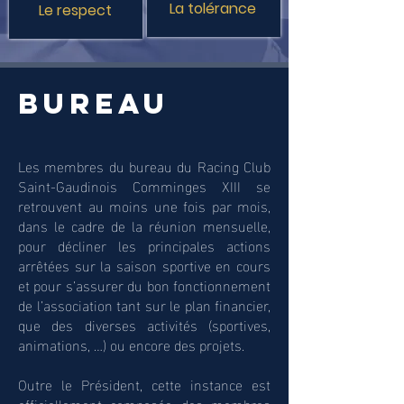
La tolérance
Le respect
Bureau
Les membres du bureau du Racing Club
Saint-Gaudinois Comminges XIII se
retrouvent au moins une fois par mois,
dans le cadre de la réunion mensuelle,
pour décliner les principales actions
arrêtées sur la saison sportive en cours
et pour s’assurer du bon fonctionnement
de l’association tant sur le plan financier,
que des diverses activités (sportives,
animations, …) ou encore des projets.
Outre le Président, cette instance est
officiellement composée des membres