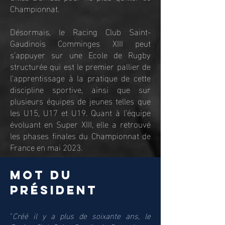
Championnat.
Désormais, le Racing Club Saint-
Gaudinois Comminges XIII peut
s’appuyer sur une Ecole de Rugby
structurée qui est le premier pallier de
l’apprentissage à la pratique de cette
discipline sportive, ainsi que sur
plusieurs équipes de jeunes telles que
les U15, U17 et U19. Quant à l’équipe
évoluant en Super XIII, elle a retrouvé
les phases finales du Championnat de
France en mai 2023.
mot du
président
"
Créé il y a plus de soixante ans, le