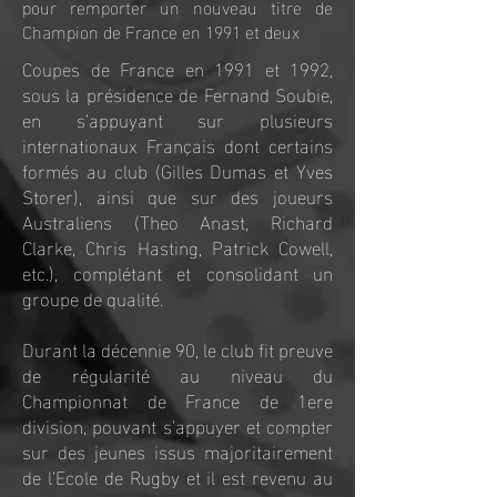
pour remporter un nouveau titre de
Champion de France en 1991 et deux
Coupes de France en 1991 et 1992,
sous la présidence de Fernand Soubie,
en s’appuyant sur plusieurs
internationaux Français dont certains
formés au club (Gilles Dumas et Yves
Storer), ainsi que sur des joueurs
Australiens (Theo Anast, Richard
Clarke, Chris Hasting, Patrick Cowell,
etc.), complétant et consolidant un
groupe de qualité.
Durant la décennie 90, le club fit preuve
de régularité au niveau du
Championnat de France de 1ere
division, pouvant s’appuyer et compter
sur des jeunes issus majoritairement
de l’Ecole de Rugby et il est revenu au