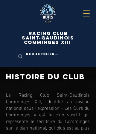
Racing Club
Saint-Gaudinois
Comminges Xiii
histoire du club
Le Racing Club Saint-Gaudinois
Comminges XIII, identifié au niveau
national sous l’expression « Les Ours du
Comminges » est le club sportif qui
représente le territoire du Comminges
sur le plan national, qui plus est au plus
niveau puisque ce club créé dans les