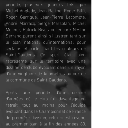
période, plusieurs joueurs tels que
Michel Anglade, Jean Barthe, Roger Biffi,
Roger Garrigue, Jean-Pierre Lecompte,
André Marracq, Serge Marsolan, Michel
Moliner, Patrick Rives ou encore Nestor
Serrano purent ainsi s’illustrer tant sur
le plan national qu’international pour
certains et porter haut les couleurs de
Saint-Gaudens. Ce sport était bien
représenté sur le territoire avec une
dizaine de clubs évoluant dans un rayon
d’une vingtaine de kilomètres autour de
la commune de Saint-Gaudens.
Après une période d’une dizaine
d’années où le club fut davantage en
retrait, tout au moins pour l’équipe
évoluant dans le Championnat de France
de première division, celui-ci est revenu
au premier plan à la fin des années 80,