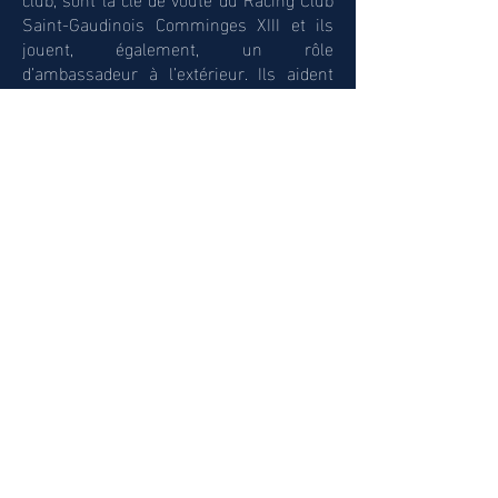
Saint-Gaudinois Comminges XIII et ils
jouent, également, un rôle
d’ambassadeur à l’extérieur. Ils aident
grandement le club dans son quotidien,
ils sont un vecteur d’idées et ils lui
permettent de progresser et au final, de
réussir.
Grâce à leur engagement, depuis
l’accueil des licenciés jusqu’à
l’organisation des rencontres ainsi qu’au
niveau de l’animation de la vie du club, ils
contribuent ainsi fortement au
fonctionnement et à la réussite du club,
tant pour les jeunes que pour le groupe
Super XIII.
Les éducateurs jouent, quant à eux un
rôle clé, pour ce qui relève de la
formation, de l’éducation des jeunes et