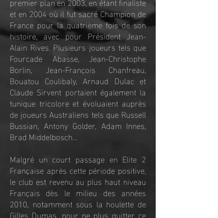
premier plan en 2003, en étant finaliste
et en 2004 où il fut sacré Champion de
France pour la quatrième fois de son
histoire, avec pour Président Jean-
Alain Rives. Plusieurs joueurs tels que
Fourcade Abasse, Jean-Christophe
Borlin, Jean-François Chanfreau,
Bouatou Coulibaly, Arnaud Dulac et
Claude Sirvent portaient également la
tunique tricolore et évoluaient auprès
de joueurs Australiens tels que Russell
Bussian, Antony Golder, Adam Innes,
Brad Middelbosch…
Malgré un court passage en Elite 2
Française après cette période positive,
le club est revenu au plus haut niveau
Français dès le milieu des années
2010, notamment sous la houlette de
Gilles Dumas, pour ne plus quitter ce