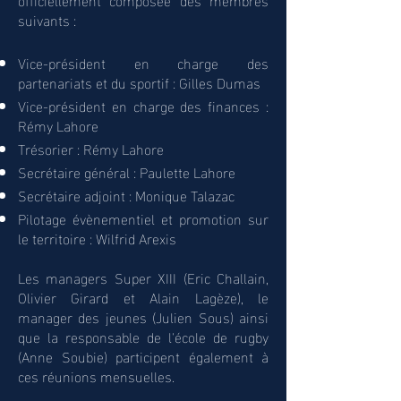
suivants :
Vice-président en charge des
partenariats et du sportif : Gilles Dumas
Vice-président en charge des finances :
Rémy Lahore
Trésorier : Rémy Lahore
Secrétaire général : Paulette Lahore
Secrétaire adjoint : Monique Talazac
Pilotage évènementiel et promotion sur
le territoire : Wilfrid Arexis
Les managers Super XIII (Eric Challain,
Olivier Girard et Alain Lagèze), le
manager des jeunes (Julien Sous) ainsi
que la responsable de l'école de rugby
(Anne Soubie) participent également à
ces réunions mensuelles.