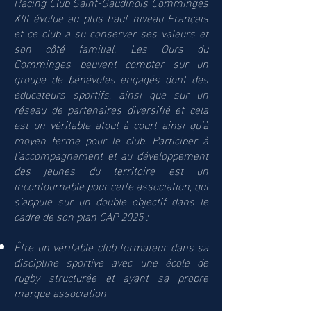
Racing Club Saint-Gaudinois Comminges
XIII évolue au plus haut niveau Français
et ce club a su conserver ses valeurs et
son côté familial. Les Ours du
Comminges peuvent compter sur un
groupe de bénévoles engagés dont des
éducateurs sportifs, ainsi que sur un
réseau de partenaires diversifié et cela
est un véritable atout à court ainsi qu’à
moyen terme pour le club. Participer à
l’accompagnement et au développement
des jeunes du territoire est un
incontournable pour cette association, qui
s’appuie sur un double objectif dans le
cadre de son plan CAP 2025 :
Être un véritable club formateur dans sa
discipline sportive avec une école de
rugby structurée et ayant sa propre
marque association