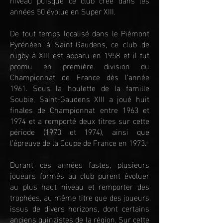
années 50 évolue en Super XIII.
De tout temps localisé dans le Piémont
Pyrénéen à Saint-Gaudens, ce club de
rugby à XIII est apparu en 1958 et il fut
promu en première division du
Championnat de France dès l’année
1961. Sous la houlette de la famille
Soubie, Saint-Gaudens XIII a joué huit
finales de Championnat entre 1963 et
1974 et a remporté deux titres sur cette
période (1970 et 1974), ainsi que
l’épreuve de la Coupe de France en 1973.
Durant ces années fastes, plusieurs
joueurs formés au club purent évoluer
au plus haut niveau et remporter des
trophées, au même titre que des joueurs
issus de divers horizons, dont certains
anciens quinzistes de la région. Sur cette